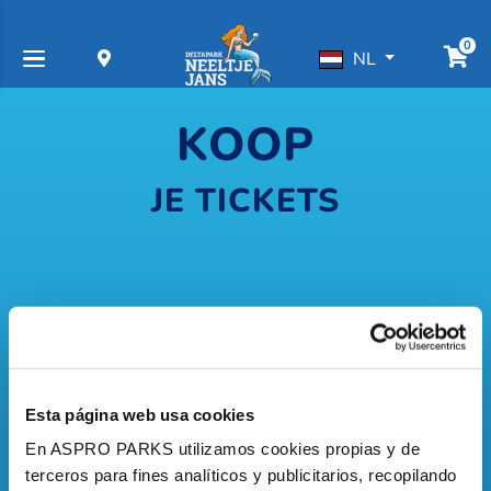
0
NL
KOOP
JE TICKETS
Entreeticket
Esta página web usa cookies
Toegang park (tijdelijk
En ASPRO PARKS utilizamos cookies propias y de
geen rondvaart).
terceros para fines analíticos y publicitarios, recopilando